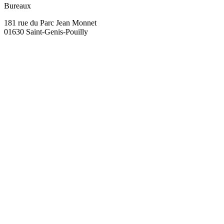
Bureaux
181 rue du Parc Jean Monnet
01630 Saint-Genis-Pouilly
Nom complet *
Email *
Téléphone
(optionnel)
Votre message *