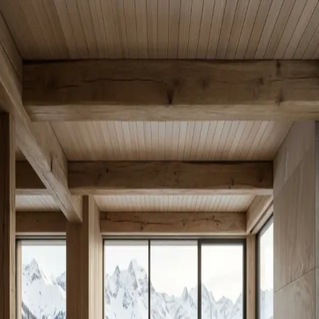
Retour
La tranquillité
commence ici.
Confiez-nous les détails de votre bien. Nos experts locaux
analyseront son potentiel et reviendront vers vous avec une
estimation personnalisée.
01.
Votre Propriété
Type de bien
Localisation / Ville
Surface (m²)
Pièces
SdB